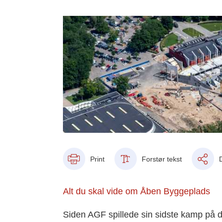
Print
Forstør tekst
Alt du skal vide om Åben Byggeplads
Siden AGF spillede sin sidste kamp på 