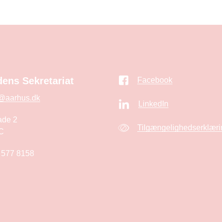
ens Sekretariat
Facebook
@aarhus.dk
LinkedIn
ade 2
Tilgængelighedserklæri
C
 577 8158