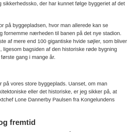
sikkerhedssko, der har kunnet følge byggeriet af det
 for på byggepladsen, hvor man allerede kan se
r og fornemme nærheden til banen på det nye stadion.
e af mere end 100 gigantiske hvide søjler, som bliver
n, ligesom bagsiden af den historiske røde bygning
r første gang i mange år.
 for på vores store byggeplads. Uanset, om man
kitektoniske eller det historiske, er jeg sikker på, at
ojektchef Lone Dannerby Paulsen fra Kongelundens
og fremtid