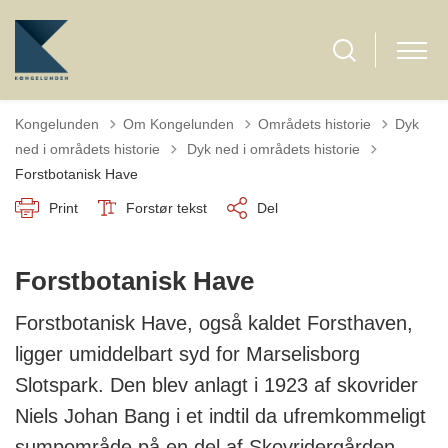
Kongelunden
Om Kongelunden
Områdets historie
Dyk
Tilbage til
ned i områdets historie
Dyk ned i områdets historie
Forstbotanisk Have
Print
Forstør tekst
Del
Forstbotanisk Have
Forstbotanisk Have, også kaldet Forsthaven,
ligger umiddelbart syd for Marselisborg
Slotspark. Den blev anlagt i 1923 af skovrider
Niels Johan Bang i et indtil da ufremkommeligt
sumpområde på en del af Skovridergården