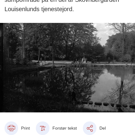
Louisenlunds tjenestejord.
Print
Forstør tekst
Del