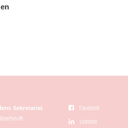
den
ens Sekretariat
Facebook
@aarhus.dk
LinkedIn