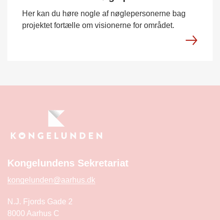
Her kan du høre nogle af nøglepersonerne bag
projektet fortælle om visionerne for området.
Kongelundens Sekretariat
kongelunden@aarhus.dk
N.J. Fjords Gade 2
8000 Aarhus C