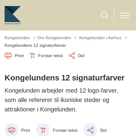
Tilbage til
Kongelunden
Om Kongelunden
Kongelunden i Aarhus
Kongelundens 12 signaturfarver
Print
Forstør tekst
Del
Kongelundens 12 signaturfarver
Kongelunden arbejder med 12 logo-farver,
som alle refererer til ikoniske steder og
attraktioner i Kongelunden.
Print
Forstør tekst
Del