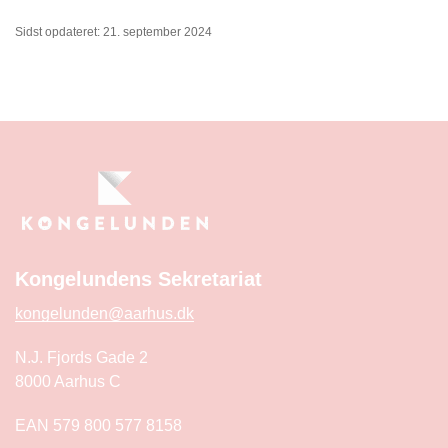
Sidst opdateret: 21. september 2024
Kongelundens Sekretariat
kongelunden@aarhus.dk
N.J. Fjords Gade 2
8000 Aarhus C
EAN 579 800 577 8158