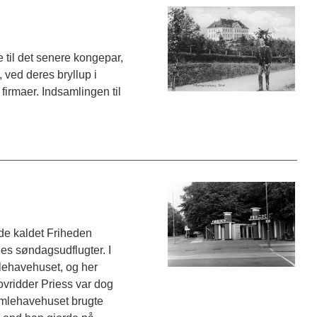
 til det senere kongepar,
 ved deres bryllup i
firmaer. Indsamlingen til
de kaldet Friheden
nes søndagsudflugter. I
mlehavehuset, og her
kovridder Priess var dog
Humlehavehuset brugte