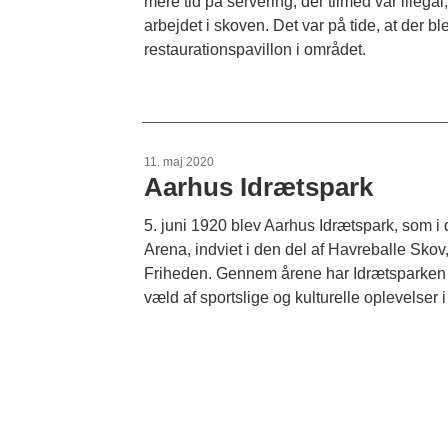
mere tid på servering, der tilmed var illega
arbejdet i skoven. Det var på tide, at der bl
restaurationspavillon i området.
11. maj 2020
Aarhus Idrætspark
5. juni 1920 blev Aarhus Idrætspark, som 
Arena, indviet i den del af Havreballe Skov
Friheden. Gennem årene har Idrætsparken
væld af sportslige og kulturelle oplevelser 