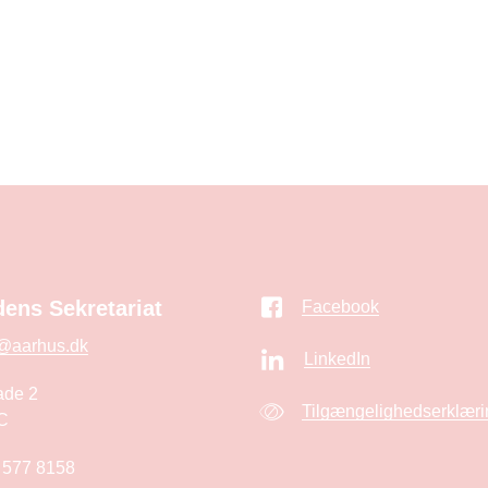
ens Sekretariat
Facebook
@aarhus.dk
LinkedIn
ade 2
Tilgængelighedserklæri
C
 577 8158