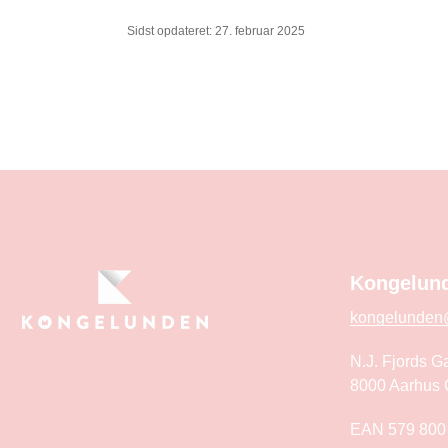
Sidst opdateret: 27. februar 2025
Kongelund
kongelunden
N.J. Fjords G
8000 Aarhus 
EAN 579 800