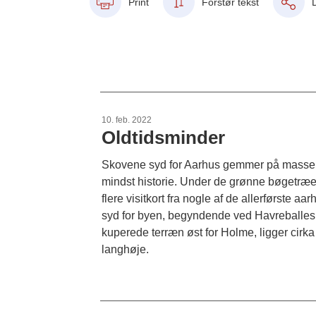
Print
Forstør tekst
10. feb. 2022
Oldtidsminder
Skovene syd for Aarhus gemmer på masser 
mindst historie. Under de grønne bøgetræe
flere visitkort fra nogle af de allerførste a
syd for byen, begyndende ved Havreballesk
kuperede terræn øst for Holme, ligger cirka
langhøje.