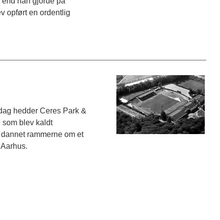
l, end han gjorde på
ev opført en ordentlig
i dag hedder Ceres Park &
, som blev kaldt
 dannet rammerne om et
i Aarhus.