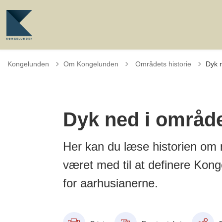
Tilbage til
Kongelunden
Om Kongelunden
Områdets historie
Dyk n
Dyk ned i område
Her kan du læse historien om 
været med til at definere Kon
for aarhusianerne.