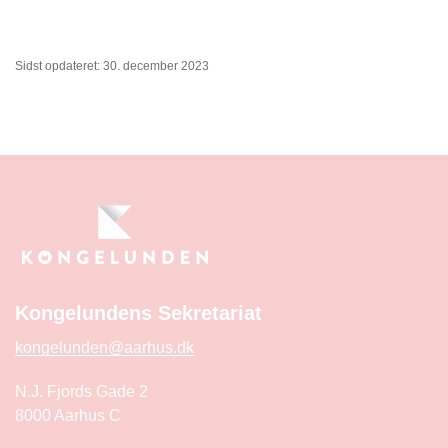
Sidst opdateret: 30. december 2023
Kongelundens Sekretariat
kongelunden@aarhus.dk
N.J. Fjords Gade 2
8000 Aarhus C