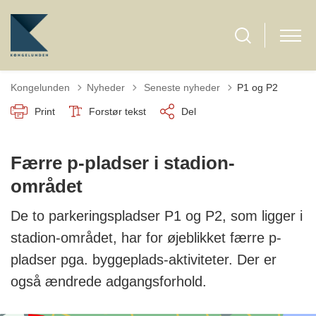
Tilbage til
Kongelunden
Nyheder
Seneste nyheder
P1 og P2
Print
Forstør tekst
Del
Færre p-pladser i stadion-
området
De to parkeringspladser P1 og P2, som ligger i
stadion-området, har for øjeblikket færre p-
pladser pga. byggeplads-aktiviteter. Der er
også ændrede adgangsforhold.