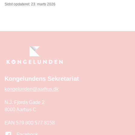
Sidst opdateret: 23. marts 2026
Kongelundens Sekretariat
kongelunden@aarhus.dk
N.J. Fjords Gade 2
8000 Aarhus C
EAN 579 800 577 8158
Facebook