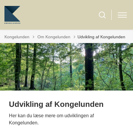
Tilbage til
Kongelunden
Om Kongelunden
Udvikling af Kongelunden
Udvikling af Kongelunden
Her kan du læse mere om udviklingen af
Kongelunden.